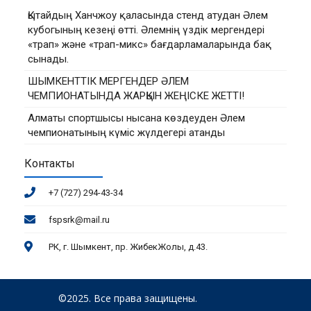
Қытайдың Ханчжоу қаласында стенд атудан Әлем
кубогының кезеңі өтті. Әлемнің үздік мергендері
«трап» және «трап-микс» бағдарламаларында бақ
сынады.
ШЫМКЕНТТІК МЕРГЕНДЕР ӘЛЕМ
ЧЕМПИОНАТЫНДА ЖАРҚЫН ЖЕҢІСКЕ ЖЕТТІ!
Алматы спортшысы нысана көздеуден Әлем
чемпионатының күміс жүлдегері атанды
Контакты
+7 (727) 294-43-34
fspsrk@mail.ru
РК, г. Шымкент, пр. ЖибекЖолы, д.43.
©2025. Все права защищены.