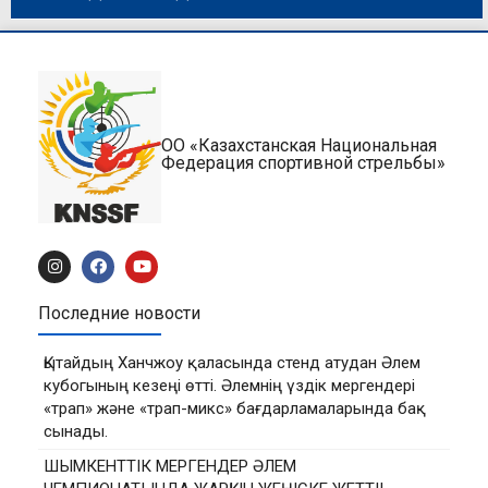
ОО «Казахстанская Национальная
Федерация спортивной стрельбы»
Последние новости
Қытайдың Ханчжоу қаласында стенд атудан Әлем
кубогының кезеңі өтті. Әлемнің үздік мергендері
«трап» және «трап-микс» бағдарламаларында бақ
сынады.
ШЫМКЕНТТІК МЕРГЕНДЕР ӘЛЕМ