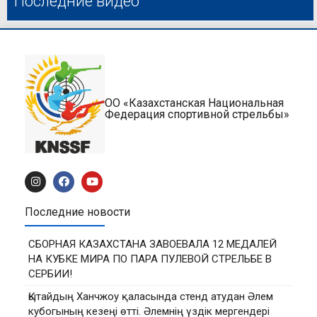
Последние видео
ОО «Казахстанская Национальная
Федерация спортивной стрельбы»
Последние новости
СБОРНАЯ КАЗАХСТАНА ЗАВОЕВАЛА 12 МЕДАЛЕЙ
НА КУБКЕ МИРА ПО ПАРА ПУЛЕВОЙ СТРЕЛЬБЕ В
СЕРБИИ!
Қытайдың Ханчжоу қаласында стенд атудан Әлем
кубогының кезеңі өтті. Әлемнің үздік мергендері