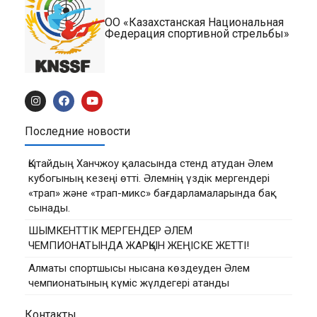
ОО «Казахстанская Национальная
Федерация спортивной стрельбы»
Последние новости
Қытайдың Ханчжоу қаласында стенд атудан Әлем
кубогының кезеңі өтті. Әлемнің үздік мергендері
«трап» және «трап-микс» бағдарламаларында бақ
сынады.
ШЫМКЕНТТІК МЕРГЕНДЕР ӘЛЕМ
ЧЕМПИОНАТЫНДА ЖАРҚЫН ЖЕҢІСКЕ ЖЕТТІ!
Алматы спортшысы нысана көздеуден Әлем
чемпионатының күміс жүлдегері атанды
Контакты