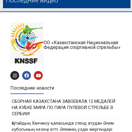
Последние видео
ОО «Казахстанская Национальная
Федерация спортивной стрельбы»
Последние новости
СБОРНАЯ КАЗАХСТАНА ЗАВОЕВАЛА 12 МЕДАЛЕЙ
НА КУБКЕ МИРА ПО ПАРА ПУЛЕВОЙ СТРЕЛЬБЕ В
СЕРБИИ!
Қытайдың Ханчжоу қаласында стенд атудан Әлем
кубогының кезеңі өтті. Әлемнің үздік мергендері