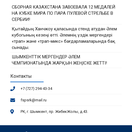
СБОРНАЯ КАЗАХСТАНА ЗАВОЕВАЛА 12 МЕДАЛЕЙ
НА КУБКЕ МИРА ПО ПАРА ПУЛЕВОЙ СТРЕЛЬБЕ В
СЕРБИИ!
Қытайдың Ханчжоу қаласында стенд атудан Әлем
кубогының кезеңі өтті. Әлемнің үздік мергендері
«трап» және «трап-микс» бағдарламаларында бақ
сынады.
ШЫМКЕНТТІК МЕРГЕНДЕР ӘЛЕМ
ЧЕМПИОНАТЫНДА ЖАРҚЫН ЖЕҢІСКЕ ЖЕТТІ!
Контакты
+7 (727) 294-43-34
fspsrk@mail.ru
РК, г. Шымкент, пр. ЖибекЖолы, д.43.