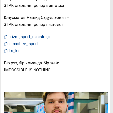
ЗТРК старший тренер винтовка
Юнусметов Рашид Садуллаевич —
ЗТРК старший тренер пистолет
@turizm_sport_ministrligi
@committee_sport
@drs_kz
Бір рух, бір команда, бір жеңіс.
IMPOSSIBLE IS NOTHING