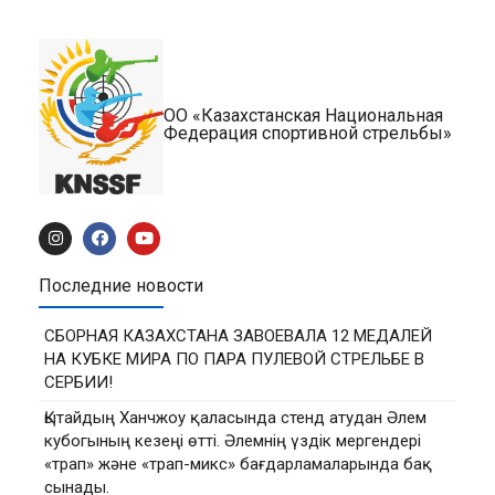
ОО «Казахстанская Национальная
Федерация спортивной стрельбы»
Последние новости
СБОРНАЯ КАЗАХСТАНА ЗАВОЕВАЛА 12 МЕДАЛЕЙ
НА КУБКЕ МИРА ПО ПАРА ПУЛЕВОЙ СТРЕЛЬБЕ В
СЕРБИИ!
Қытайдың Ханчжоу қаласында стенд атудан Әлем
кубогының кезеңі өтті. Әлемнің үздік мергендері
«трап» және «трап-микс» бағдарламаларында бақ
сынады.