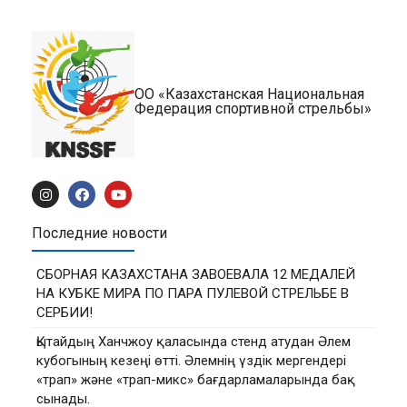
ОО «Казахстанская Национальная
Федерация спортивной стрельбы»
Последние новости
СБОРНАЯ КАЗАХСТАНА ЗАВОЕВАЛА 12 МЕДАЛЕЙ
НА КУБКЕ МИРА ПО ПАРА ПУЛЕВОЙ СТРЕЛЬБЕ В
СЕРБИИ!
Қытайдың Ханчжоу қаласында стенд атудан Әлем
кубогының кезеңі өтті. Әлемнің үздік мергендері
«трап» және «трап-микс» бағдарламаларында бақ
сынады.