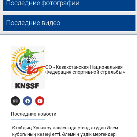
Последние фотографии
Последние видео
ОО «Казахстанская Национальная
Федерация спортивной стрельбы»
Последние новости
Қытайдың Ханчжоу қаласында стенд атудан Әлем
кубогының кезеңі өтті. Әлемнің үздік мергендері