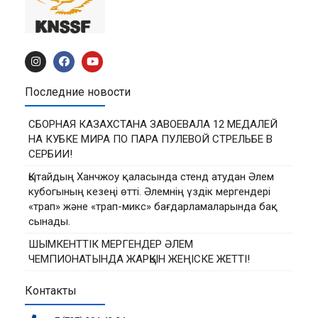
Последние новости
СБОРНАЯ КАЗАХСТАНА ЗАВОЕВАЛА 12 МЕДАЛЕЙ
НА КУБКЕ МИРА ПО ПАРА ПУЛЕВОЙ СТРЕЛЬБЕ В
СЕРБИИ!
Қытайдың Ханчжоу қаласында стенд атудан Әлем
кубогының кезеңі өтті. Әлемнің үздік мергендері
«трап» және «трап-микс» бағдарламаларында бақ
сынады.
ШЫМКЕНТТІК МЕРГЕНДЕР ӘЛЕМ
ЧЕМПИОНАТЫНДА ЖАРҚЫН ЖЕҢІСКЕ ЖЕТТІ!
Контакты