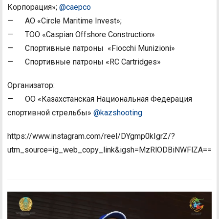
Корпорация»;
@caepco
— АО «Circle Maritime Invest»;
— ТОО «Caspian Offshore Construction»
— Спортивные патроны «Fiocchi Munizioni»
— Спортивные патроны «RC Cartridges»
Организатор:
— ОО «Казахстанская Национальная Федерация
спортивной стрельбы»
@kazshooting
https://www.instagram.com/reel/DYgmp0kIgrZ/?
utm_source=ig_web_copy_link&igsh=MzRlODBiNWFlZA==