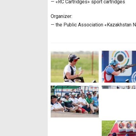
— «RC Cartridges» sport cartridges
Organizer:
— the Public Association «Kazakhstan N