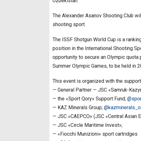
Uzbekistan.
The Alexander Asanov Shooting Club will 
shooting sport.
The ISSF Shotgun World Cup is a ranking
position in the International Shooting S
opportunity to secure an Olympic quota pl
Summer Olympic Games, to be held in 20
This event is organized with the support
— General Partner — JSC «Samruk-Kazy
— the «Sport Qory» Support Fund;
@spor
— KAZ Minerals Group;
@kazminerals_off
— JSC «CAEPCO» (JSC «Central Asian El
— JSC «Circle Maritime Invest»;
— «Fiocchi Munizioni» sport cartridges