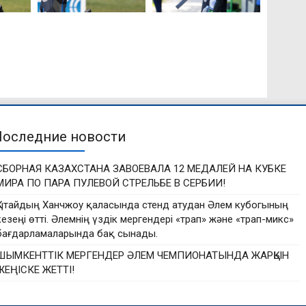
Последние новости
СБОРНАЯ КАЗАХСТАНА ЗАВОЕВАЛА 12 МЕДАЛЕЙ НА КУБКЕ
МИРА ПО ПАРА ПУЛЕВОЙ СТРЕЛЬБЕ В СЕРБИИ!
Қытайдың Ханчжоу қаласында стенд атудан Әлем кубогының
кезеңі өтті. Әлемнің үздік мергендері «трап» және «трап-микс»
бағдарламаларында бақ сынады.
ШЫМКЕНТТІК МЕРГЕНДЕР ӘЛЕМ ЧЕМПИОНАТЫНДА ЖАРҚЫН
ЖЕҢІСКЕ ЖЕТТІ!