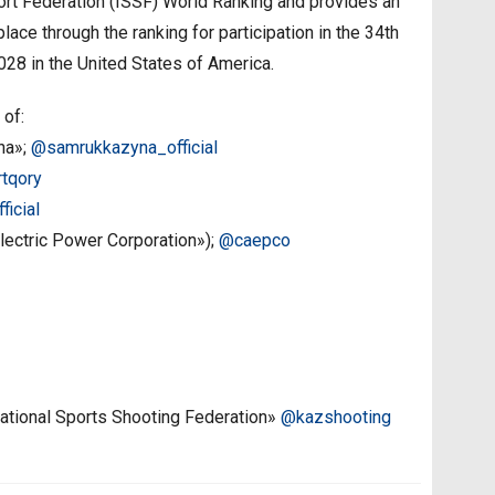
port Federation (ISSF) World Ranking and provides an
ace through the ranking for participation in the 34th
28 in the United States of America.
 of:
na»;
@samrukkazyna_official
tqory
icial
ectric Power Corporation»);
@caepco
ational Sports Shooting Federation»
@kazshooting