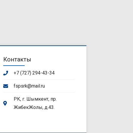
Контакты
+7 (727) 294-43-34
fspsrk@mail.ru
РК, г. Шымкент, пр.
ЖибекЖолы, д.43.