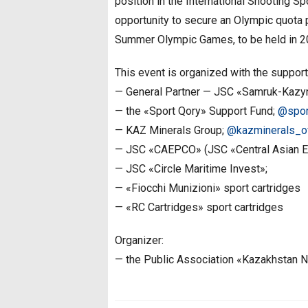
position in the International Shooting S
opportunity to secure an Olympic quota pl
Summer Olympic Games, to be held in 20
This event is organized with the support
— General Partner — JSC «Samruk-Kazy
— the «Sport Qory» Support Fund;
@spor
— KAZ Minerals Group;
@kazminerals_off
— JSC «CAEPCO» (JSC «Central Asian El
— JSC «Circle Maritime Invest»;
— «Fiocchi Munizioni» sport cartridges
— «RC Cartridges» sport cartridges
Organizer:
— the Public Association «Kazakhstan N