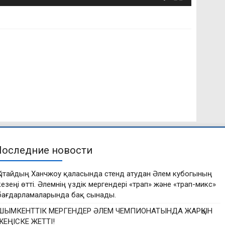
Последние новости
Қытайдың Ханчжоу қаласында стенд атудан Әлем кубогының
кезеңі өтті. Әлемнің үздік мергендері «трап» және «трап-микс»
бағдарламаларында бақ сынады.
ШЫМКЕНТТІК МЕРГЕНДЕР ӘЛЕМ ЧЕМПИОНАТЫНДА ЖАРҚЫН
ЖЕҢІСКЕ ЖЕТТІ!