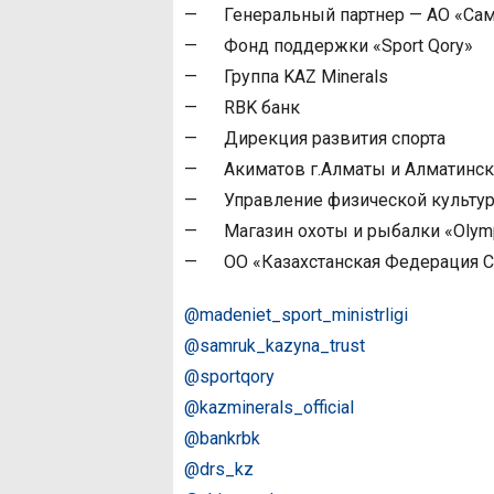
— Генеральный партнер — АО «Сам
— Фонд поддержки «Sport Qory»
— Группа KAZ Minerals
— RBK банк
— Дирекция развития спорта
— Акиматов г.Алматы и Алматинско
— Управление физической культуры
— Магазин охоты и рыбалки «Olym
— ОО «Казахстанская Федерация С
@madeniet_sport_ministrligi
@samruk_kazyna_trust
@sportqory
@kazminerals_official
@bankrbk
@drs_kz