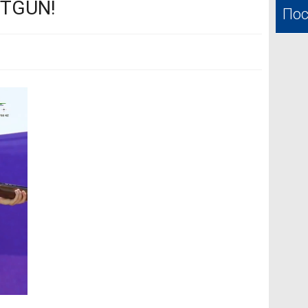
OTGUN!
Пос