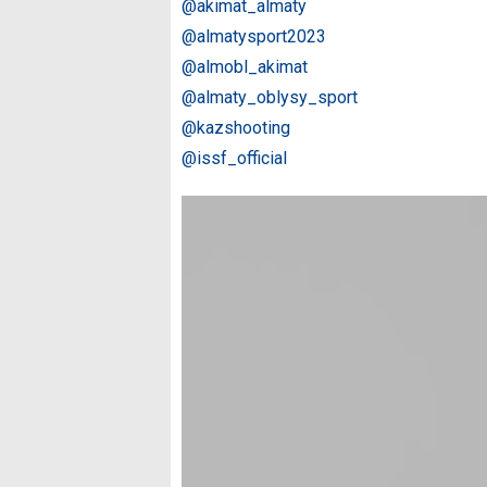
@akimat_almaty
@almatysport2023
@almobl_akimat
@almaty_oblysy_sport
@kazshooting
@issf_official
Видеоплеер