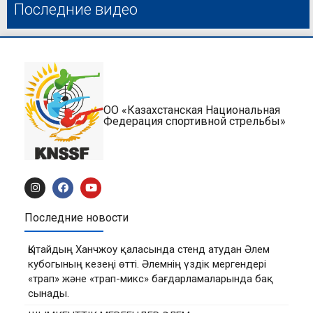
Последние видео
ОО «Казахстанская Национальная
Федерация спортивной стрельбы»
Последние новости
Қытайдың Ханчжоу қаласында стенд атудан Әлем
кубогының кезеңі өтті. Әлемнің үздік мергендері
«трап» және «трап-микс» бағдарламаларында бақ
сынады.