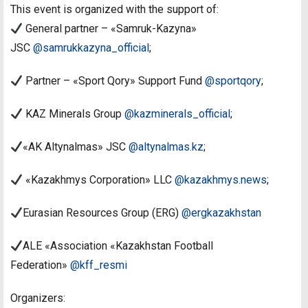
This event is organized with the support of:
General partner – «Samruk-Kazyna»
JSC
@samrukkazyna_official
;
Partner – «Sport Qory» Support Fund
@sportqory
;
KAZ Minerals Group
@kazminerals_official
;
«AK Altynalmas» JSC
@altynalmas.kz
;
«Kazakhmys Corporation» LLC
@kazakhmys.news
;
Eurasian Resources Group (ERG)
@ergkazakhstan
ALE «Association «Kazakhstan Football
Federation»
@kff_resmi
Organizers: