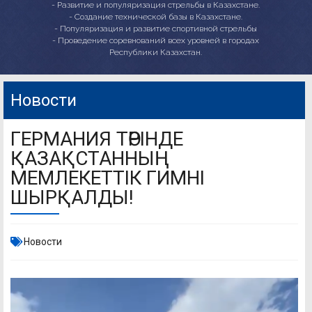
- Развитие и популяризация стрельбы в Казахстане.
- Создание технической базы в Казахстане.
- Популяризация и развитие спортивной стрельбы
- Проведение соревнований всех уровней в городах
Республики Казахстан.
Новости
ГЕРМАНИЯ ТӨРІНДЕ
ҚАЗАҚСТАННЫҢ
МЕМЛЕКЕТТІК ГИМНІ
ШЫРҚАЛДЫ!
Новости