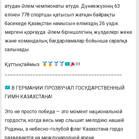
атудан Әлем чемпионаты өтуде. Дүниежүзінің 63
елінен 778 спортшы қатысып жатқан байрақты
бәсекеде Қазақстан намысын еліміздің 26 үздік
мергені қорғауда. Әлем біріншілігінің жүлделері жеке
және командалық бағдарламалар бойынша сарапқа
салынады.
Құттықтаймыз
!!!
__________________________________________
В ГЕРМАНИИ ПРОЗВУЧАЛ ГОСУДАРСТВЕННЫЙ
ГИМН КАЗАХСТАНА!
Это не просто победа — это момент национальной
гордости, когда весь мир слышит мелодию нашей
Родины, а небесно-голубой флаг Казахстана гордо
развевается на международной арене.