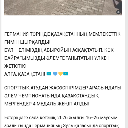
ГЕРМАНИЯ ТӨРІНДЕ ҚАЗАҚСТАННЫҢ МЕМЛЕКЕТТІК
ГИМНІ ШЫРҚАЛДЫ!
БҰЛ – ЕЛІМІЗДІҢ АБЫРОЙЫН АСҚАҚТАТЫП, КӨК
БАЙРАҒЫМЫЗДЫ ӘЛЕМГЕ ТАНЫТАТЫН ҮЛКЕН
ЖЕТІСТІК!
АЛҒА, ҚАЗАҚСТАН!
СПОРТТЫҚ АТУДАН ЖАСӨСПІРІМДЕР АРАСЫНДАҒЫ
ӘЛЕМ ЧЕМПИОНАТЫНДА ҚАЗАҚСТАНДЫҚ
МЕРГЕНДЕР 4 МЕДАЛЬ ЖЕҢІП АЛДЫ!
Естеріңізге сала кетейік, 2026 жылғы 16–26 маусым
аралығында Германияның Зуль қаласында спорттық