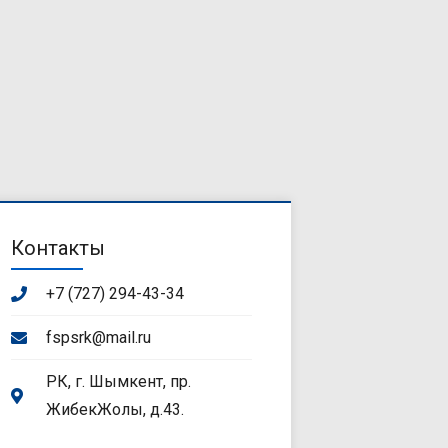
Контакты
+7 (727) 294-43-34
fspsrk@mail.ru
РК, г. Шымкент, пр.
ЖибекЖолы, д.43.