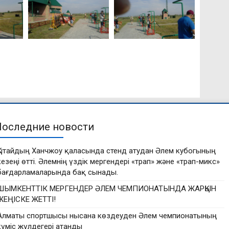
Последние новости
Қытайдың Ханчжоу қаласында стенд атудан Әлем кубогының
кезеңі өтті. Әлемнің үздік мергендері «трап» және «трап-микс»
бағдарламаларында бақ сынады.
ШЫМКЕНТТІК МЕРГЕНДЕР ӘЛЕМ ЧЕМПИОНАТЫНДА ЖАРҚЫН
ЖЕҢІСКЕ ЖЕТТІ!
Алматы спортшысы нысана көздеуден Әлем чемпионатының
күміс жүлдегері атанды