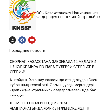
ОО «Казахстанская Национальная
Федерация спортивной стрельбы»
Последние новости
СБОРНАЯ КАЗАХСТАНА ЗАВОЕВАЛА 12 МЕДАЛЕЙ
НА КУБКЕ МИРА ПО ПАРА ПУЛЕВОЙ СТРЕЛЬБЕ В
СЕРБИИ!
Қытайдың Ханчжоу қаласында стенд атудан Әлем
кубогының кезеңі өтті. Әлемнің үздік мергендері
«трап» және «трап-микс» бағдарламаларында бақ
сынады.
ШЫМКЕНТТІК МЕРГЕНДЕР ӘЛЕМ
ЧЕМПИОНАТЫНДА ЖАРҚЫН ЖЕҢІСКЕ ЖЕТТІ!