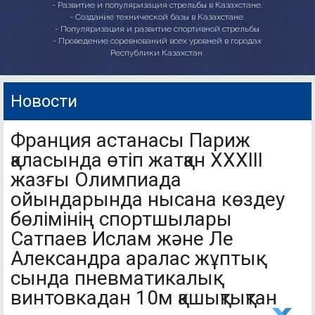
- Развитие и популяризация стрельбы в Казахстане.
- Создание технической базы в Казахстане.
- Популяризация и развитие спортивной стрельбы
- Проведение соревнований всех уровней в городах
Республики Казахстан.
Новости
Франция астанасы Париж
қаласында өтіп жатқан ХХХІІІ
жазғы Олимпиада
ойындарында нысана көздеу
бөлімінің спортшылары
Сатпаев Ислам және Ле
Александра аралас жұптық
сында пневматикалық
винтовкадан 10м қашықтықтан