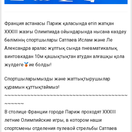
Франция астанасы Париж қаласында өтіп жатқан
ХХХІІІ жазғы Олимпиада ойындарында нысана көздеу
бөлімінің спортшылары Сатпаев Ислам және Ле
Александра аралас жұптық сында пневматикалық
винтовкадан 10м қашықтықтан атудан алғашқы қола
жүлдеге
ие болды!
Спортшыларымызды және жаттықтырушылар
құрамын құттықтаймыз!
~~~~~~~~~~~~~~~~~~~~~~~~~~~~~~~~~~~~~~
~~~~~~
В столице Франции городе Париж проходят ХХХІІІ
летние Олимпийские игры, в котором наши
спортсмены отделения пулевой стрельбы Сатпаев