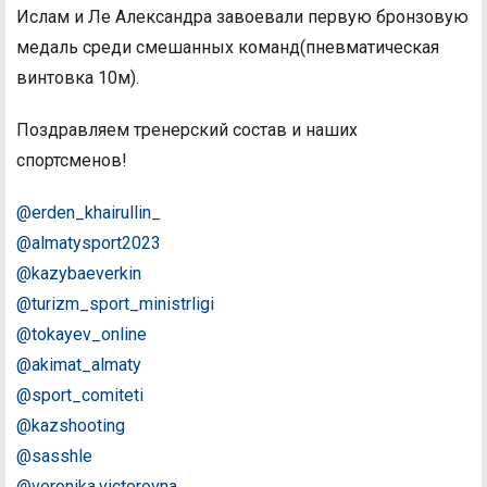
Ислам и Ле Александра завоевали первую бронзовую
медаль среди смешанных команд(пневматическая
винтовка 10м).
Поздравляем тренерский состав и наших
спортсменов!
@erden_khairullin_
@almatysport2023
@kazybaeverkin
@turizm_sport_ministrligi
@tokayev_online
@akimat_almaty
@sport_comiteti
@kazshooting
@sasshle
@veronika.victorovna