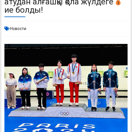
атудан алғашқы қола жүлдеге
ие болды!
Новости