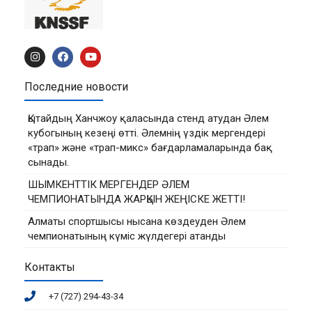
Последние новости
Қытайдың Ханчжоу қаласында стенд атудан Әлем
кубогының кезеңі өтті. Әлемнің үздік мергендері
«трап» және «трап-микс» бағдарламаларында бақ
сынады.
ШЫМКЕНТТІК МЕРГЕНДЕР ӘЛЕМ
ЧЕМПИОНАТЫНДА ЖАРҚЫН ЖЕҢІСКЕ ЖЕТТІ!
Алматы спортшысы нысана көздеуден Әлем
чемпионатының күміс жүлдегері атанды
Контакты
+7 (727) 294-43-34