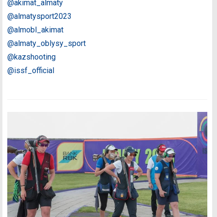
@akimat_almaty
@almatysport2023
@almobl_akimat
@almaty_oblysy_sport
@kazshooting
@issf_official