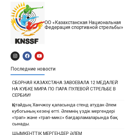
ОО «Казахстанская Национальная
Федерация спортивной стрельбы»
Последние новости
СБОРНАЯ КАЗАХСТАНА ЗАВОЕВАЛА 12 МЕДАЛЕЙ
НА КУБКЕ МИРА ПО ПАРА ПУЛЕВОЙ СТРЕЛЬБЕ В
СЕРБИИ!
Қытайдың Ханчжоу қаласында стенд атудан Әлем
кубогының кезеңі өтті. Әлемнің үздік мергендері
«трап» және «трап-микс» бағдарламаларында бақ
сынады.
ШЫМКЕНТТІК МЕРГЕНДЕР ӘЛЕМ