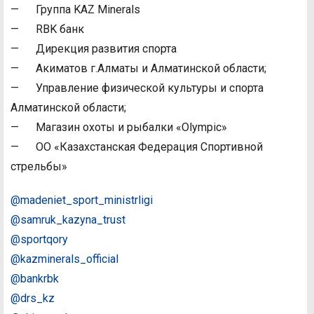
— Группа KAZ Minerals
— RBK банк
— Дирекция развития спорта
— Акиматов г.Алматы и Алматинской области;
— Управление физической культуры и спорта
Алматинской области;
— Магазин охоты и рыбалки «Olympic»
— ОО «Казахстанская Федерация Спортивной
стрельбы»
@madeniet_sport_ministrligi
@samruk_kazyna_trust
@sportqory
@kazminerals_official
@bankrbk
@drs_kz