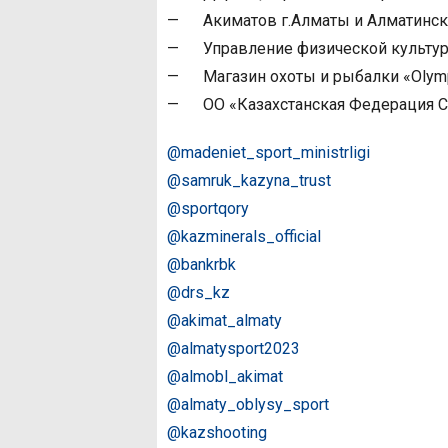
— Акиматов г.Алматы и Алматинско
— Управление физической культуры
— Магазин охоты и рыбалки «Olym
— ОО «Казахстанская Федерация С
@madeniet_sport_ministrligi
@samruk_kazyna_trust
@sportqory
@kazminerals_official
@bankrbk
@drs_kz
@akimat_almaty
@almatysport2023
@almobl_akimat
@almaty_oblysy_sport
@kazshooting