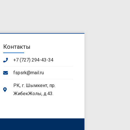
Контакты
+7 (727) 294-43-34
fspsrk@mail.ru
РК, г. Шымкент, пр.
ЖибекЖолы, д.43.