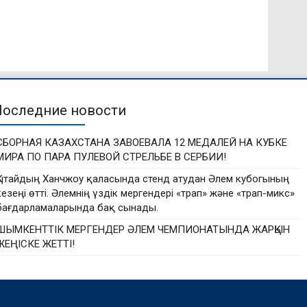
Последние новости
СБОРНАЯ КАЗАХСТАНА ЗАВОЕВАЛА 12 МЕДАЛЕЙ НА КУБКЕ
МИРА ПО ПАРА ПУЛЕВОЙ СТРЕЛЬБЕ В СЕРБИИ!
Қытайдың Ханчжоу қаласында стенд атудан Әлем кубогының
кезеңі өтті. Әлемнің үздік мергендері «трап» және «трап-микс»
бағдарламаларында бақ сынады.
ШЫМКЕНТТІК МЕРГЕНДЕР ӘЛЕМ ЧЕМПИОНАТЫНДА ЖАРҚЫН
ЖЕҢІСКЕ ЖЕТТІ!