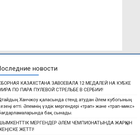
Последние новости
СБОРНАЯ КАЗАХСТАНА ЗАВОЕВАЛА 12 МЕДАЛЕЙ НА КУБКЕ
МИРА ПО ПАРА ПУЛЕВОЙ СТРЕЛЬБЕ В СЕРБИИ!
Қытайдың Ханчжоу қаласында стенд атудан Әлем кубогының
кезеңі өтті. Әлемнің үздік мергендері «трап» және «трап-микс»
бағдарламаларында бақ сынады.
ШЫМКЕНТТІК МЕРГЕНДЕР ӘЛЕМ ЧЕМПИОНАТЫНДА ЖАРҚЫН
ЖЕҢІСКЕ ЖЕТТІ!