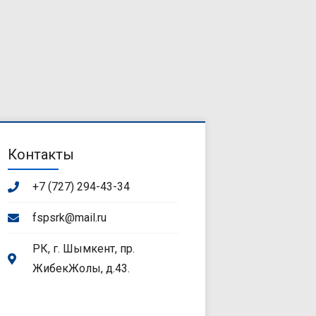
Контакты
+7 (727) 294-43-34
fspsrk@mail.ru
РК, г. Шымкент, пр.
ЖибекЖолы, д.43.