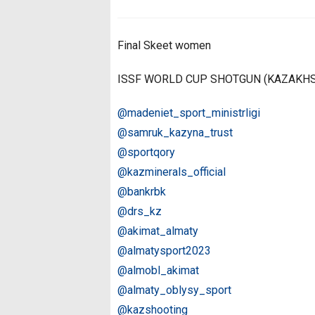
Final Skeet women
ISSF WORLD CUP SHOTGUN (KAZAKHS
@madeniet_sport_ministrligi
@samruk_kazyna_trust
@sportqory
@kazminerals_official
@bankrbk
@drs_kz
@akimat_almaty
@almatysport2023
@almobl_akimat
@almaty_oblysy_sport
@kazshooting