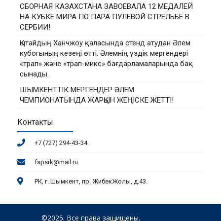
СБОРНАЯ КАЗАХСТАНА ЗАВОЕВАЛА 12 МЕДАЛЕЙ
НА КУБКЕ МИРА ПО ПАРА ПУЛЕВОЙ СТРЕЛЬБЕ В
СЕРБИИ!
Қытайдың Ханчжоу қаласында стенд атудан Әлем
кубогының кезеңі өтті. Әлемнің үздік мергендері
«трап» және «трап-микс» бағдарламаларында бақ
сынады.
ШЫМКЕНТТІК МЕРГЕНДЕР ӘЛЕМ
ЧЕМПИОНАТЫНДА ЖАРҚЫН ЖЕҢІСКЕ ЖЕТТІ!
Контакты
+7 (727) 294-43-34
fspsrk@mail.ru
РК, г. Шымкент, пр. ЖибекЖолы, д.43.
©2025. Все права защищены.