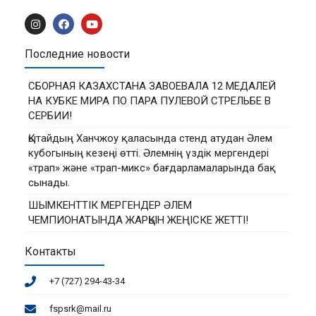
Последние новости
СБОРНАЯ КАЗАХСТАНА ЗАВОЕВАЛА 12 МЕДАЛЕЙ
НА КУБКЕ МИРА ПО ПАРА ПУЛЕВОЙ СТРЕЛЬБЕ В
СЕРБИИ!
Қытайдың Ханчжоу қаласында стенд атудан Әлем
кубогының кезеңі өтті. Әлемнің үздік мергендері
«трап» және «трап-микс» бағдарламаларында бақ
сынады.
ШЫМКЕНТТІК МЕРГЕНДЕР ӘЛЕМ
ЧЕМПИОНАТЫНДА ЖАРҚЫН ЖЕҢІСКЕ ЖЕТТІ!
Контакты
+7 (727) 294-43-34
fspsrk@mail.ru