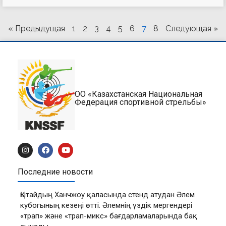
« Предыдущая
1
2
3
4
5
6
7
8
Следующая »
ОО «Казахстанская Национальная
Федерация спортивной стрельбы»
Последние новости
Қытайдың Ханчжоу қаласында стенд атудан Әлем
кубогының кезеңі өтті. Әлемнің үздік мергендері
«трап» және «трап-микс» бағдарламаларында бақ