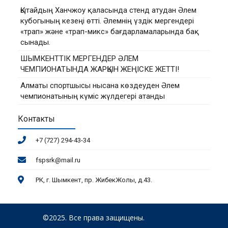
Қытайдың Ханчжоу қаласында стенд атудан Әлем
кубогының кезеңі өтті. Әлемнің үздік мергендері
«трап» және «трап-микс» бағдарламаларында бақ
сынады.
ШЫМКЕНТТІК МЕРГЕНДЕР ӘЛЕМ
ЧЕМПИОНАТЫНДА ЖАРҚЫН ЖЕҢІСКЕ ЖЕТТІ!
Алматы спортшысы нысана көздеуден Әлем
чемпионатының күміс жүлдегері атанды
Контакты
+7 (727) 294-43-34
fspsrk@mail.ru
РК, г. Шымкент, пр. ЖибекЖолы, д.43.
©2025. Все права защищены.