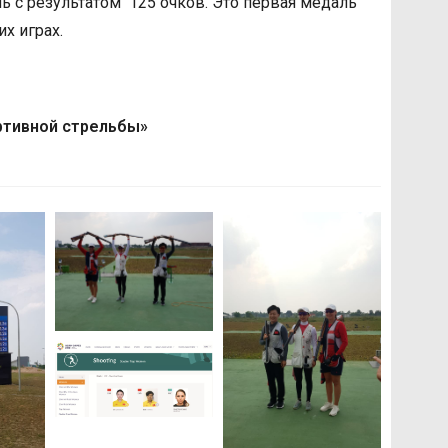
 с результатом 125 очков. Это первая медаль
х играх.
ртивной стрельбы»