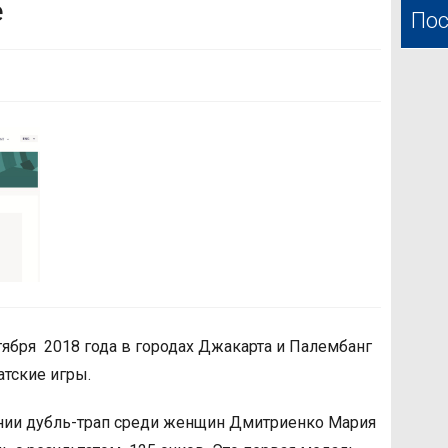
е
Пос
бря 2018 года в городах Джакарта и Палембанг
атские игры.
ии дубль-трап среди женщин Дмитриенко Мария