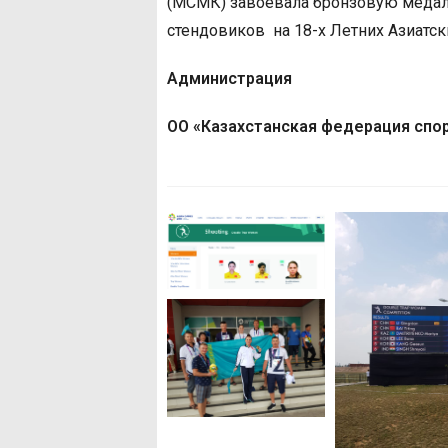
(МСМК) завоевала бронзовую медаль
стендовиков на 18-х Летних Азиатски
Администрация
ОО «Казахстанская федерация спо