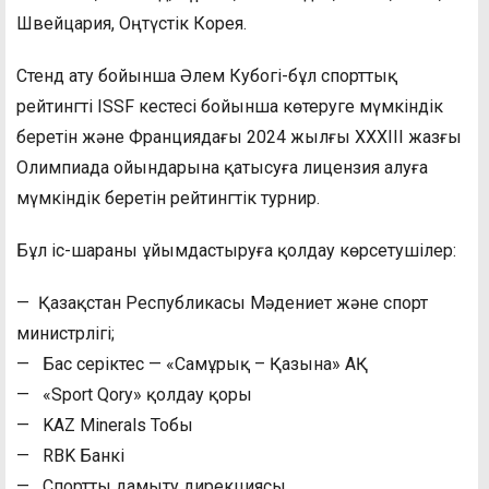
Швейцария, Оңтүстік Корея.
Стенд ату бойынша Әлем Кубогі-бұл спорттық
рейтингті ISSF кестесі бойынша көтеруге мүмкіндік
беретін және Франциядағы 2024 жылғы XXXIII жазғы
Олимпиада ойындарына қатысуға лицензия алуға
мүмкіндік беретін рейтингтік турнир.
Бұл іс-шараны ұйымдастыруға қолдау көрсетушілер:
— Қазақстан Республикасы Мәдениет және спорт
министрлігі;
— Бас серіктес — «Самұрық – Қазына» АҚ
— «Sport Qory» қолдау қоры
— KAZ Minerals Тобы
— RBK Банкі
— Спортты дамыту дирекциясы