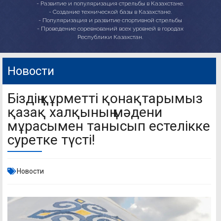
- Развитие и популяризация стрельбы в Казахстане.
- Создание технической базы в Казахстане.
- Популяризация и развитие спортивной стрельбы
- Проведение соревнований всех уровней в городах
Республики Казахстан.
Новости
Біздің құрметті қонақтарымыз
қазақ халқының мәдени
мұрасымен танысып естелікке
суретке түсті!
Новости