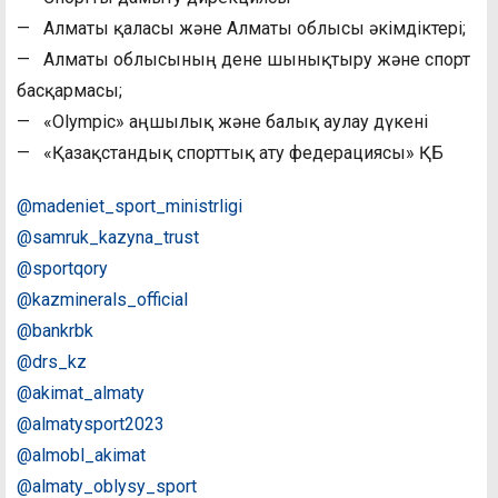
— Алматы қаласы және Алматы облысы әкімдіктері;
— Алматы облысының дене шынықтыру және спорт
басқармасы;
— «Olympic» аңшылық және балық аулау дүкені
— «Қазақстандық спорттық ату федерациясы» ҚБ
@madeniet_sport_ministrligi
@samruk_kazyna_trust
@sportqory
@kazminerals_official
@bankrbk
@drs_kz
@akimat_almaty
@almatysport2023
@almobl_akimat
@almaty_oblysy_sport