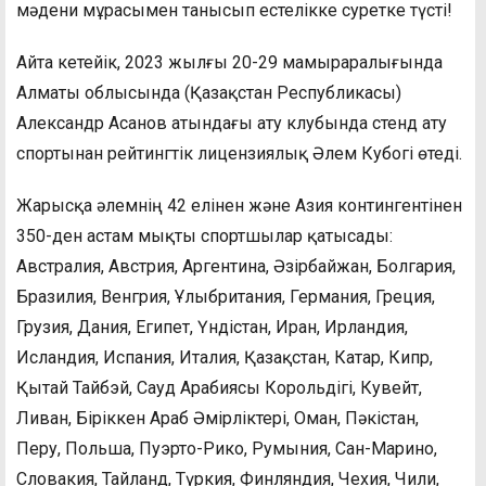
мәдени мұрасымен танысып естелікке суретке түсті!
Айта кетейік, 2023 жылғы 20-29 мамыраралығында
Алматы облысында (Қазақстан Республикасы)
Александр Асанов атындағы ату клубында стенд ату
спортынан рейтингтік лицензиялық Әлем Кубогі өтеді.
Жарысқа әлемнің 42 елінен және Азия контингентінен
350-ден астам мықты спортшылар қатысады:
Австралия, Австрия, Аргентина, Әзірбайжан, Болгария,
Бразилия, Венгрия, Ұлыбритания, Германия, Греция,
Грузия, Дания, Египет, Үндістан, Иран, Ирландия,
Исландия, Испания, Италия, Қазақстан, Катар, Кипр,
Қытай Тайбэй, Сауд Арабиясы Корольдігі, Кувейт,
Ливан, Біріккен Араб Әмірліктері, Оман, Пәкістан,
Перу, Польша, Пуэрто-Рико, Румыния, Сан-Марино,
Словакия, Тайланд, Түркия, Финляндия, Чехия, Чили,