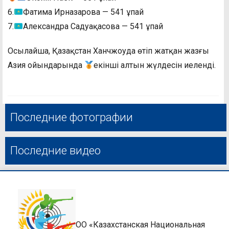
6.
Фатима Ирназарова — 541 ұпай
7.
Александра Садуақасова — 541 ұпай
Осылайша, Қазақстан Ханчжоуда өтіп жатқан жазғы
Азия ойындарында
екінші алтын жүлдесін иеленді.
Последние фотографии
Последние видео
ОО «Казахстанская Национальная