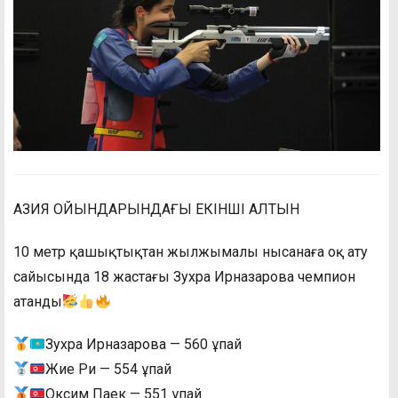
АЗИЯ ОЙЫНДАРЫНДАҒЫ ЕКІНШІ АЛТЫН
10 метр қашықтықтан жылжымалы нысанаға оқ ату
сайысында 18 жастағы Зухра Ирназарова чемпион
атанды
Зухра Ирназарова — 560 ұпай
Жие Ри — 554 ұпай
Оксим Паек — 551 ұпай