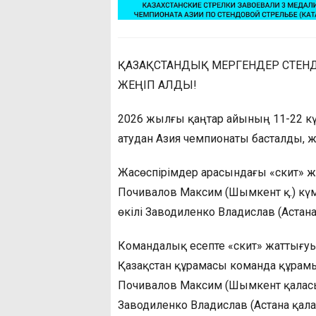
ҚАЗАҚСТАНДЫҚ МЕРГЕНДЕР СТЕНД
ЖЕҢІП АЛДЫ!
2026 жылғы қаңтар айының 11-22 кү
атудан Азия чемпионаты басталды, ж
Жасөспірімдер арасындағы «скит» ж
Почивалов Максим (Шымкент қ.) күмі
өкілі Заводиленко Владислав (Астана
Командалық есепте «скит» жаттығуы
Қазақстан құрамасы команда құрамы
Почивалов Максим (Шымкент қалас
Заводиленко Владислав (Астана қал