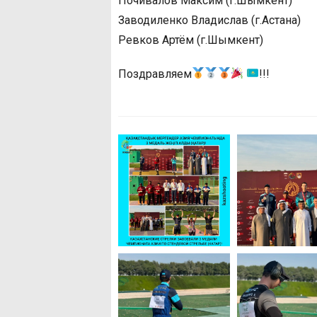
Почивалов Максим (г.Шымкент)
Заводиленко Владислав (г.Астана)
Ревков Артём (г.Шымкент)
Поздравляем
!!!