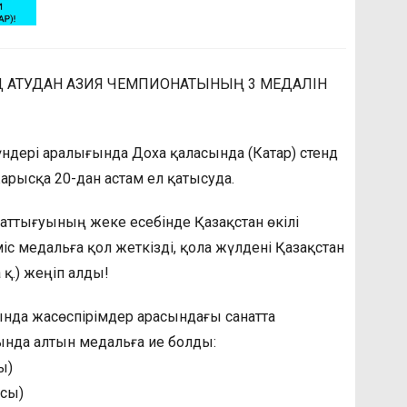
 АТУДАН АЗИЯ ЧЕМПИОНАТЫНЫҢ 3 МЕДАЛІН
ндері аралығында Доха қаласында (Катар) стенд
арысқа 20-дан астам ел қатысуда.
аттығуының жеке есебінде Қазақстан өкілі
с медальға қол жеткізді, қола жүлдені Қазақстан
 қ.) жеңіп алды!
нда жасөспірімдер арасындағы санатта
нда алтын медальға ие болды:
ы)
асы)