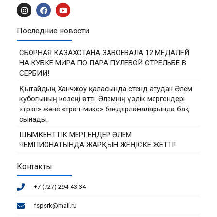
Последние новости
СБОРНАЯ КАЗАХСТАНА ЗАВОЕВАЛА 12 МЕДАЛЕЙ
НА КУБКЕ МИРА ПО ПАРА ПУЛЕВОЙ СТРЕЛЬБЕ В
СЕРБИИ!
Қытайдың Ханчжоу қаласында стенд атудан Әлем
кубогының кезеңі өтті. Әлемнің үздік мергендері
«трап» және «трап-микс» бағдарламаларында бақ
сынады.
ШЫМКЕНТТІК МЕРГЕНДЕР ӘЛЕМ
ЧЕМПИОНАТЫНДА ЖАРҚЫН ЖЕҢІСКЕ ЖЕТТІ!
Контакты
+7 (727) 294-43-34
fspsrk@mail.ru