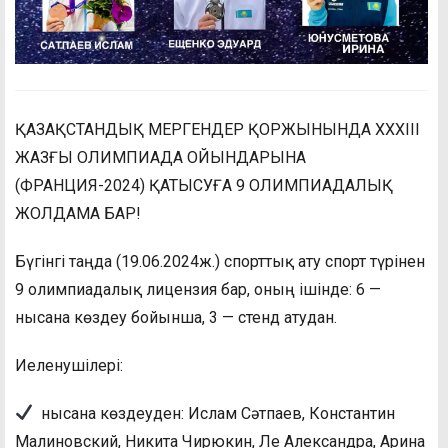
ҚАЗАҚСТАНДЫҚ МЕРГЕНДЕР ҚОРЖЫНЫНДА XXXIII
ЖАЗҒЫ ОЛИМПИАДА ОЙЫНДАРЫНА
(ФРАНЦИЯ-2024) ҚАТЫСУҒА 9 ОЛИМПИАДАЛЫҚ
ЖОЛДАМА БАР!
Бүгінгі таңда (19.06.2024ж.) спорттық ату спорт түрінен
9 олимпиадалық лицензия бар, оның ішінде: 6 —
нысана көздеу бойынша, 3 — стенд атудан.
Иеленушілері:
нысана көздеуден: Ислам Сәтпаев, Константин
Малиновский, Никита Чирюкин, Ле Александра, Арина