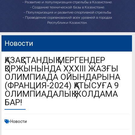
- Развитие и популяризация стрельбы в Казахстане.
- Создание технической базы в Казахстане.
- Популяризация и развитие спортивной стрельбы
- Проведение соревнований всех уровней в городах
Республики Казахстан.
Новости
ҚАЗАҚСТАНДЫҚ МЕРГЕНДЕР
ҚОРЖЫНЫНДА XXXIII ЖАЗҒЫ
ОЛИМПИАДА ОЙЫНДАРЫНА
(ФРАНЦИЯ-2024) ҚАТЫСУҒА 9
ОЛИМПИАДАЛЫҚ ЖОЛДАМА
БАР!
Новости