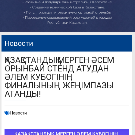
- Развитие и популяризация стрельбы в Казахстане.
- Создание технической базы в Казахстане.
- Популяризация и развитие спортивной стрельбы
- Проведение соревнований всех уровней в городах
Республики Казахстан.
Новости
ҚАЗАҚСТАНДЫҚ МЕРГЕН ӘСЕМ
ОРЫНБАЙ СТЕНД АТУДАН
ӘЛЕМ КУБОГІНІҢ
ФИНАЛЫНЫҢ ЖЕҢІМПАЗЫ
АТАНДЫ!
Новости