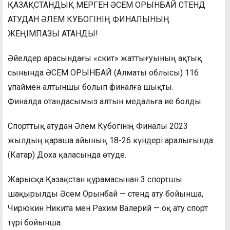
ҚАЗАҚСТАНДЫҚ МЕРГЕН ӘСЕМ ОРЫНБАЙ СТЕНД
АТУДАН ӘЛЕМ КУБОГІНІҢ ФИНАЛЫНЫҢ
ЖЕҢІМПАЗЫ АТАНДЫ!
Әйелдер арасындағы «скит» жаттығуының ақтық
сынында ӘСЕМ ОРЫНБАЙ (Алматы облысы) 116
ұпаймен алтыншы болып финалға шықты.
Финалда отандасымыз алтын медальға ие болды.
Спорттық атудан Әлем Кубогінің Финалы 2023
жылдың қараша айының 18-26 күндері аралығында
(Катар) Доха қаласында өтуде.
Жарысқа Қазақстан құрамасынан 3 спортшы
шақырылды Әсем Орынбай — стенд ату бойынша,
Чирюкин Никита мен Рахим Валерий — оқ ату спорт
түрі бойынша.