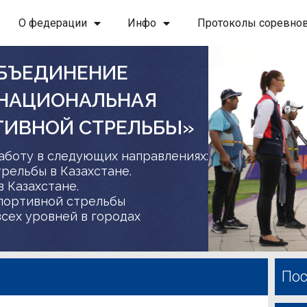
О федерации
Инфо
Протоколы соревно
БЪЕДИНЕНИЕ
 НАЦИОНАЛЬНАЯ
ТИВНОЙ СТРЕЛЬБЫ»
аботу в следующих направлениях:
трельбы в Казахстане.
в Казахстане.
спортивной стрельбы
сех уровней в городах
Пос