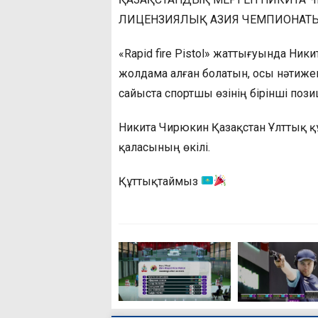
ЛИЦЕНЗИЯЛЫҚ АЗИЯ ЧЕМПИОНАТ
«Rapid fire Pistol» жаттығуында Ни
жолдама алған болатын, осы нәтиж
сайыста спортшы өзінің бірінші поз
Никита Чирюкин Қазақстан Ұлттық 
қаласының өкілі.
Құттықтаймыз