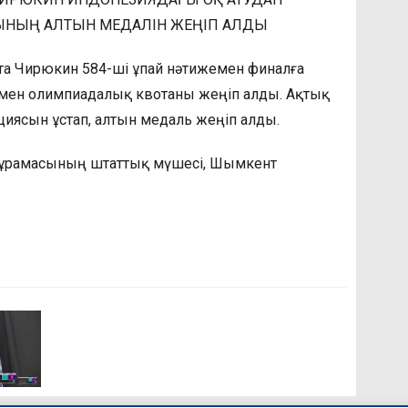
ЫНЫҢ АЛТЫН МЕДАЛІН ЖЕҢІП АЛДЫ
кита Чирюкин 584-ші ұпай нәтижемен финалға
емен олимпиадалық квотаны жеңіп алды. Ақтық
ициясын ұстап, алтын медаль жеңіп алды.
құрамасының штаттық мүшесі, Шымкент