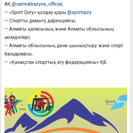
АҚ
@samrukkazyna_official
;
— «Sport Qory» қолдау қоры
@sportqory
— Спортты дамыту дирекциясы;
— Алматы қаласының және Алматы облысының
әкімдіктері;
— Алматы облысының дене шынықтыру және спорт
басқармасы;
— «Қазақстан спорттық ату федерациясы» ҚБ