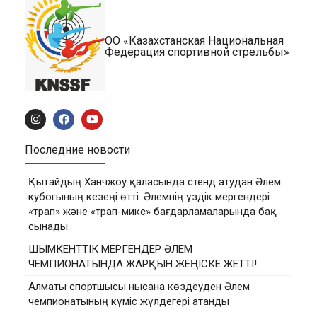
ОО «Казахстанская Национальная
Федерация спортивной стрельбы»
Последние новости
Қытайдың Ханчжоу қаласында стенд атудан Әлем
кубогының кезеңі өтті. Әлемнің үздік мергендері
«трап» және «трап-микс» бағдарламаларында бақ
сынады.
ШЫМКЕНТТІК МЕРГЕНДЕР ӘЛЕМ
ЧЕМПИОНАТЫНДА ЖАРҚЫН ЖЕҢІСКЕ ЖЕТТІ!
Алматы спортшысы нысана көздеуден Әлем
чемпионатының күміс жүлдегері атанды