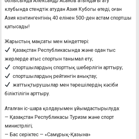
облысында Александр Асанов атындағы ату
клубында стендтік атудан Азия Кубогы өтеді, оған
Азия контингентінің 40 елінен 500-ден астам спортшы
қатысады!
Жарыстың мақсаты мен міндеттері:
Қазақстан Республикасында және одан тыс
жерлерде атыс спортын танымал ету;
спортшылардың спорттық шеберлігін арттыру;
спортшылардың рейтингін анықтау;
жаттықтырушылар мен төрешілердің кәсіби
біліктілігін арттыру.
Аталған іс-шара қолдауымен ұйымдастырылуда:
— Қазақстан Республикасы Туризм және спорт
министрлігі;
— Бас серіктес — «Самұрық-Қазына»