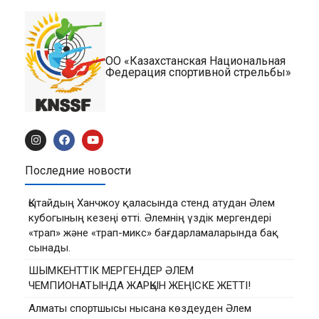
ОО «Казахстанская Национальная
Федерация спортивной стрельбы»
Последние новости
Қытайдың Ханчжоу қаласында стенд атудан Әлем
кубогының кезеңі өтті. Әлемнің үздік мергендері
«трап» және «трап-микс» бағдарламаларында бақ
сынады.
ШЫМКЕНТТІК МЕРГЕНДЕР ӘЛЕМ
ЧЕМПИОНАТЫНДА ЖАРҚЫН ЖЕҢІСКЕ ЖЕТТІ!
Алматы спортшысы нысана көздеуден Әлем