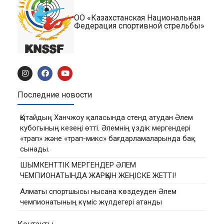
ОО «Казахстанская Национальная
Федерация спортивной стрельбы»
Последние новости
Қытайдың Ханчжоу қаласында стенд атудан Әлем
кубогының кезеңі өтті. Әлемнің үздік мергендері
«трап» және «трап-микс» бағдарламаларында бақ
сынады.
ШЫМКЕНТТІК МЕРГЕНДЕР ӘЛЕМ
ЧЕМПИОНАТЫНДА ЖАРҚЫН ЖЕҢІСКЕ ЖЕТТІ!
Алматы спортшысы нысана көздеуден Әлем
чемпионатының күміс жүлдегері атанды