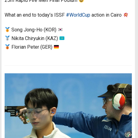
25m Rapid Fire Men Final Podium
What an end to today’s ISSF
#WorldCup
action in Cairo
Song Jong-Ho (KOR)
Nikita Chiryukin (KAZ)
Florian Peter (GER)