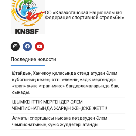
ОО «Казахстанская Национальная
Федерация спортивной стрельбы»
Последние новости
Қытайдың Ханчжоу қаласында стенд атудан Әлем
кубогының кезеңі өтті. Әлемнің үздік мергендері
«трап» және «трап-микс» бағдарламаларында бақ
сынады.
ШЫМКЕНТТІК МЕРГЕНДЕР ӘЛЕМ
ЧЕМПИОНАТЫНДА ЖАРҚЫН ЖЕҢІСКЕ ЖЕТТІ!
Алматы спортшысы нысана көздеуден Әлем
чемпионатының күміс жүлдегері атанды