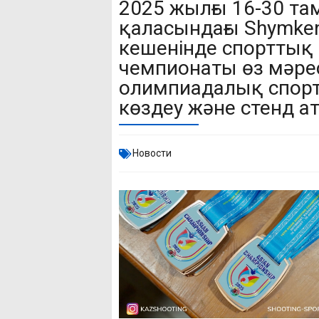
2025 жылғы 16-30 т
қаласындағы Shymkent
кешенінде спорттық 
чемпионаты өз мәрес
олимпиадалық спорт 
көздеу және стенд ат
Новости