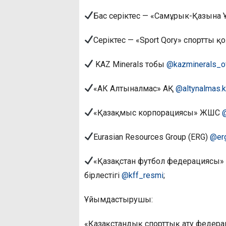
Бас серіктес — «Самұрык-Қазына
Серіктес — «Sport Qory» спортты 
KAZ Minerals тобы
@kazminerals_off
«АК Алтыналмас» АҚ
@altynalmas.
«Қазақмыс корпорациясы» ЖШС
Eurasian Resources Group (ERG)
@er
«Қазақстан футбол федерациясы»
бірлестігі
@kff_resmi
;
Ұйымдастырушы:
«Қазақстандық спорттық ату федер