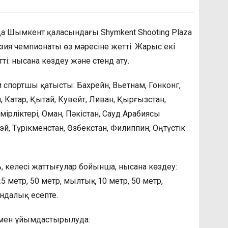
а Шымкент қаласындағы Shymkent Shooting Plaza
зия чемпионаты өз мәресіне жетті. Жарыс екі
і: нысана көздеу және стенд ату.
 спортшы қатысты: Бахрейн, Вьетнам, Гонконг,
, Катар, Қытай, Кувейт, Ливан, Қырғызстан,
мірліктері, Оман, Пәкістан, Сауд Арабиясы
бэй, Түрікменстан, Өзбекстан, Филиппин, Оңтүстік
, келесі жаттығулар бойынша, нысана көздеу:
 метр, 50 метр, мылтық 10 метр, 50 метр,
ндалық есепте.
ымен ұйымдастырылуда: