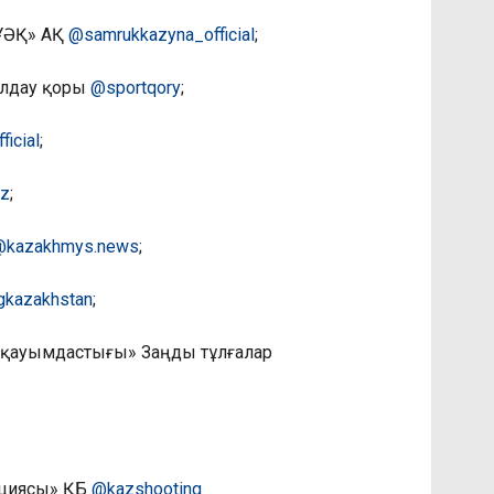
 ҰӘҚ» АҚ
@samrukkazyna_official
;
қолдау қоры
@sportqory
;
icial
;
kz
;
@kazakhmys.news
;
gkazakhstan
;
 қауымдастығы» Заңды тұлғалар
ациясы» ҚБ
@kazshooting