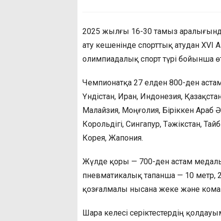
2025 жылғы 16-30 тамыз аралығынд
ату кешенінде спорттық атудан XVI А
олимпиадалық спорт түрі бойынша өтт
Чемпионатқа 27 елден 800-ден астам
Үндістан, Иран, Индонезия, Қазақстан
Малайзия, Моңғолия, Біріккен Араб Ә
Корольдігі, Сингапур, Тәжікстан, Тай
Корея, Жапония.
Жүлде қоры — 700-ден астам медаль
пневматикалық тапанша — 10 метр, 25
қозғалмалы нысана жеке және кома
Шара келесі серіктестердің қолдау