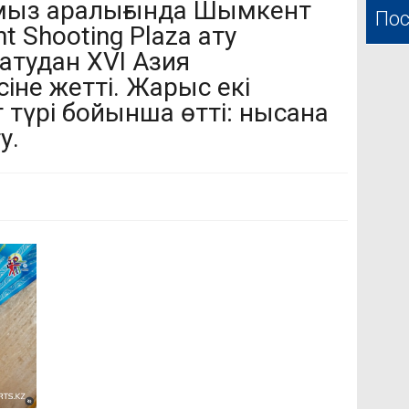
амыз аралығында Шымкент
Пос
 Shooting Plaza ату
атудан XVI Азия
іне жетті. Жарыс екі
түрі бойынша өтті: нысана
у.