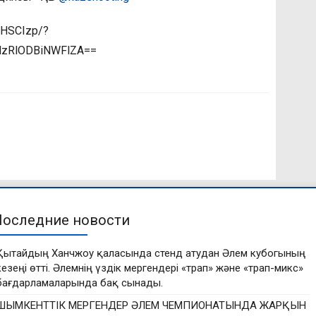
7HSCIzp/?
=MzRlODBiNWFlZA==
Последние новости
Қытайдың Ханчжоу қаласында стенд атудан Әлем кубогының
кезеңі өтті. Әлемнің үздік мергендері «трап» және «трап-микс»
бағдарламаларында бақ сынады.
ШЫМКЕНТТІК МЕРГЕНДЕР ӘЛЕМ ЧЕМПИОНАТЫНДА ЖАРҚЫН