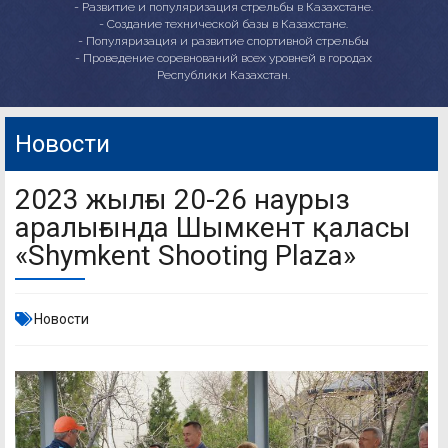
- Развитие и популяризация стрельбы в Казахстане.
- Создание технической базы в Казахстане.
- Популяризация и развитие спортивной стрельбы
- Проведение соревнований всех уровней в городах
Республики Казахстан.
Новости
2023 жылғы 20-26 наурыз
аралығында Шымкент қаласы
«Shymkent Shooting Plaza»
Новости