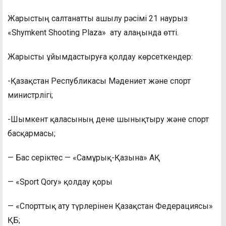
Жарыстың салтанатты ашылу рәсімі 21 наурыз
«Shymkent Shooting Plaza» ату алаңында өтті.
Жарысты ұйымдастыруға қолдау көрсеткендер:
-Қазақстан Республикасы Мәдениет және спорт
министрлігі;
-Шымкент қаласының дене шынықтыру және спорт
басқармасы;
— Бас серіктес — «Самұрық-Қазына» АҚ
— «Sport Qory» қолдау қоры
— «Спорттық ату түрлерінен Қазақстан Федерациясы»
ҚБ;