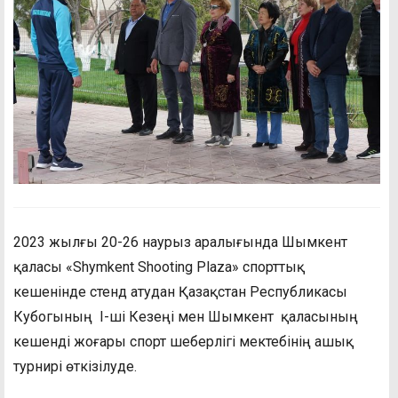
2023 жылғы 20-26 наурыз аралығында Шымкент
қаласы «Shymkent Shooting Plaza» спорттық
кешенінде cтенд атудан Қазақстан Республикасы
Кубогының I-ші Кезеңі мен Шымкент қаласының
кешенді жоғары спорт шеберлігі мектебінің ашық
турнирі өткізілуде.