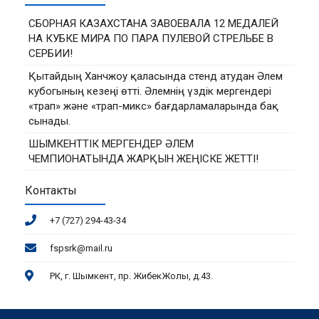
СБОРНАЯ КАЗАХСТАНА ЗАВОЕВАЛА 12 МЕДАЛЕЙ
НА КУБКЕ МИРА ПО ПАРА ПУЛЕВОЙ СТРЕЛЬБЕ В
СЕРБИИ!
Қытайдың Ханчжоу қаласында стенд атудан Әлем
кубогының кезеңі өтті. Әлемнің үздік мергендері
«трап» және «трап-микс» бағдарламаларында бақ
сынады.
ШЫМКЕНТТІК МЕРГЕНДЕР ӘЛЕМ
ЧЕМПИОНАТЫНДА ЖАРҚЫН ЖЕҢІСКЕ ЖЕТТІ!
Контакты
+7 (727) 294-43-34
fspsrk@mail.ru
РК, г. Шымкент, пр. ЖибекЖолы, д.43.