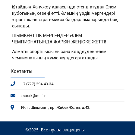
Қытайдың Ханчжоу қаласында стенд атудан Әлем
кубогының кезеңі өтті. Әлемнің үздік мергендері
«трап» және «трап-микс» бағдарламаларында бақ
сынады.
ШЫМКЕНТТІК МЕРГЕНДЕР ӘЛЕМ
ЧЕМПИОНАТЫНДА ЖАРҚЫН ЖЕҢІСКЕ ЖЕТТІ!
Алматы спортшысы нысана көздеуден Әлем
чемпионатының күміс жүлдегері атанды
Контакты
+7 (727) 294-43-34
fspsrk@mail.ru
РК, г. Шымкент, пр. ЖибекЖолы, д.43.
©2025. Все права защищены.