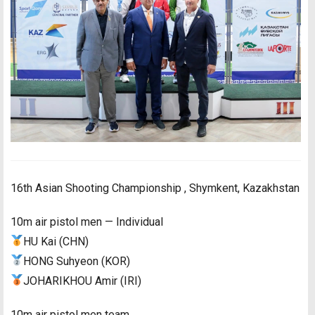
16th Asian Shooting Championship , Shymkent, Kazakhstan
10m air pistol men — Individual
HU Kai (CHN)
HONG Suhyeon (KOR)
JOHARIKHOU Amir (IRI)
10m air pistol men team