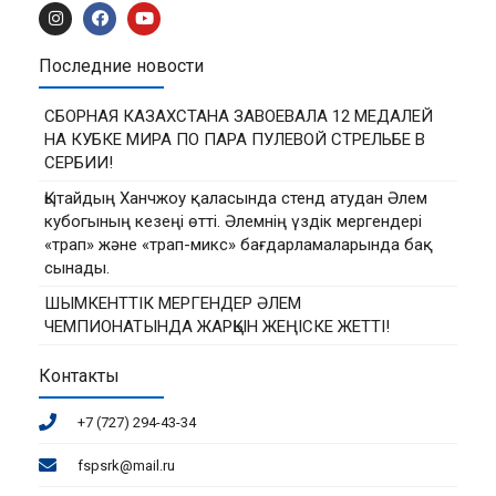
Последние новости
СБОРНАЯ КАЗАХСТАНА ЗАВОЕВАЛА 12 МЕДАЛЕЙ
НА КУБКЕ МИРА ПО ПАРА ПУЛЕВОЙ СТРЕЛЬБЕ В
СЕРБИИ!
Қытайдың Ханчжоу қаласында стенд атудан Әлем
кубогының кезеңі өтті. Әлемнің үздік мергендері
«трап» және «трап-микс» бағдарламаларында бақ
сынады.
ШЫМКЕНТТІК МЕРГЕНДЕР ӘЛЕМ
ЧЕМПИОНАТЫНДА ЖАРҚЫН ЖЕҢІСКЕ ЖЕТТІ!
Контакты
+7 (727) 294-43-34
fspsrk@mail.ru