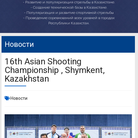
- Развитие и популяризация стрельбы в Казахстане.
- Создание технической базы в Казахстане.
- Популяризация и развитие спортивной стрельбы
- Проведение соревнований всех уровней в городах
Республики Казахстан.
Новости
16th Asian Shooting
Championship , Shymkent,
Kazakhstan
Новости