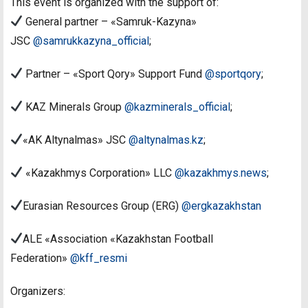
This event is organized with the support of:
General partner – «Samruk-Kazyna»
JSC
@samrukkazyna_official
;
Partner – «Sport Qory» Support Fund
@sportqory
;
KAZ Minerals Group
@kazminerals_official
;
«AK Altynalmas» JSC
@altynalmas.kz
;
«Kazakhmys Corporation» LLC
@kazakhmys.news
;
Eurasian Resources Group (ERG)
@ergkazakhstan
ALE «Association «Kazakhstan Football
Federation»
@kff_resmi
Organizers: