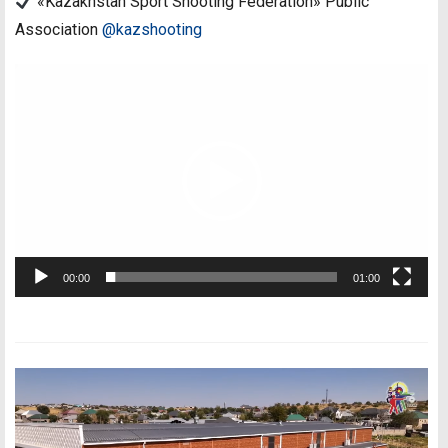
«Kazakhstan Sport Shooting Federation» Public
Association
@kazshooting
Видеоплеер
00:00
01:00