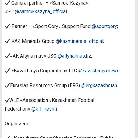
General partner – «Samruk-Kazyna»
JSC
@samrukkazyna_official
;
Partner – «Sport Qory» Support Fund
@sportqory
;
KAZ Minerals Group
@kazminerals_official
;
«AK Altynalmas» JSC
@altynalmas.kz
;
«Kazakhmys Corporation» LLC
@kazakhmys.news
;
Eurasian Resources Group (ERG)
@ergkazakhstan
ALE «Association «Kazakhstan Football
Federation»
@kff_resmi
Organizers: