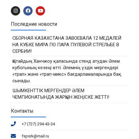
Последние новости
СБОРНАЯ КАЗАХСТАНА ЗАВОЕВАЛА 12 МЕДАЛЕЙ
НА КУБКЕ МИРА ПО ПАРА ПУЛЕВОЙ СТРЕЛЬБЕ В
СЕРБИИ!
Қытайдың Ханчжоу қаласында стенд атудан Әлем
кубогының кезеңі өтті. Әлемнің үздік мергендері
«трап» және «трап-микс» бағдарламаларында бақ
сынады.
ШЫМКЕНТТІК МЕРГЕНДЕР ӘЛЕМ
ЧЕМПИОНАТЫНДА ЖАРҚЫН ЖЕҢІСКЕ ЖЕТТІ!
Контакты
+7 (727) 294-43-34
fspsrk@mail.ru