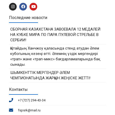
Последние новости
СБОРНАЯ КАЗАХСТАНА ЗАВОЕВАЛА 12 МЕДАЛЕЙ
НА КУБКЕ МИРА ПО ПАРА ПУЛЕВОЙ СТРЕЛЬБЕ В
СЕРБИИ!
Қытайдың Ханчжоу қаласында стенд атудан Әлем
кубогының кезеңі өтті. Әлемнің үздік мергендері
«трап» және «трап-микс» бағдарламаларында бақ
сынады.
ШЫМКЕНТТІК МЕРГЕНДЕР ӘЛЕМ
ЧЕМПИОНАТЫНДА ЖАРҚЫН ЖЕҢІСКЕ ЖЕТТІ!
Контакты
+7 (727) 294-43-34
fspsrk@mail.ru