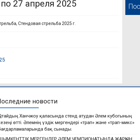
 по 27 апреля 2025
Пос
трельба
,
Стендовая стрельба 2025 г.
025
Последние новости
Қытайдың Ханчжоу қаласында стенд атудан Әлем кубогының
кезеңі өтті. Әлемнің үздік мергендері «трап» және «трап-микс»
бағдарламаларында бақ сынады.
ШЫМКЕНТТІК МЕРГЕНДЕР ӘЛЕМ ЧЕМПИОНАТЫНДА ЖАРҚЫН