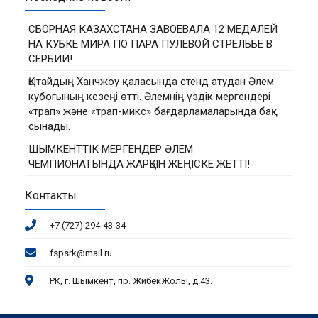
СБОРНАЯ КАЗАХСТАНА ЗАВОЕВАЛА 12 МЕДАЛЕЙ
НА КУБКЕ МИРА ПО ПАРА ПУЛЕВОЙ СТРЕЛЬБЕ В
СЕРБИИ!
Қытайдың Ханчжоу қаласында стенд атудан Әлем
кубогының кезеңі өтті. Әлемнің үздік мергендері
«трап» және «трап-микс» бағдарламаларында бақ
сынады.
ШЫМКЕНТТІК МЕРГЕНДЕР ӘЛЕМ
ЧЕМПИОНАТЫНДА ЖАРҚЫН ЖЕҢІСКЕ ЖЕТТІ!
Контакты
+7 (727) 294-43-34
fspsrk@mail.ru
РК, г. Шымкент, пр. ЖибекЖолы, д.43.